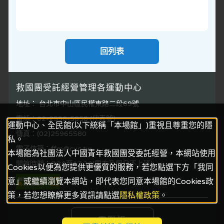
回列表
救國團受託經營管理各運動中心
地址： 台北市中山區民權東路二段69號
電話：02-2596-5858 (代表號)
運動中心、全民館(以下統稱「本場館」)重視且尊重您的隱
傳真：(02)25965580
私。
電子信箱：ffm@cyc.tw
本場館為社團法人中國青年救國團受委託經營，本網站使用
開館時間：8:30至17:30(周末及假日不上班)
Cookies以便為您提供更優質的服務，若您點選下方「我同
意」或繼續瀏覽本網站，即代表您同意本場館的Cookies政
策，若您想瞭解更多資訊請點選
隱私權政策
。
電腦版